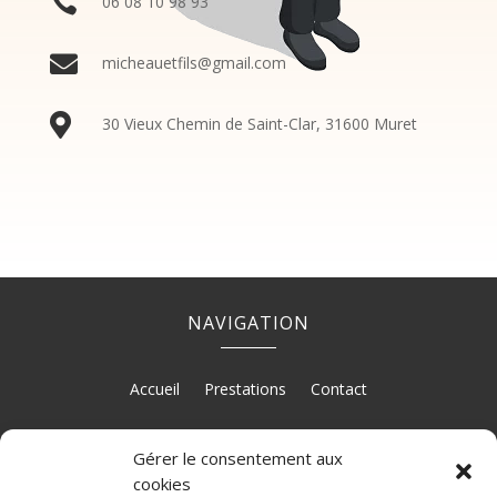

06
08
10
98
93

micheauetfils@gmail.com

30 Vieux Chemin de Saint-Clar, 31600 Muret
NAVIGATION
Accueil
Prestations
Contact
Gérer le consentement aux
RÉALISATION
cookies