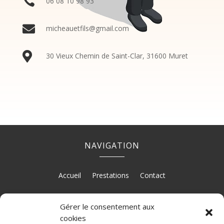

06
08
10
98
93

micheauetfils@gmail.com

30 Vieux Chemin de Saint-Clar, 31600 Muret
NAVIGATION
Accueil
Prestations
Contact
Gérer le consentement aux
RÉALISATION
cookies