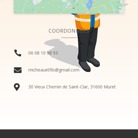
COORDONNÉES

06
08
10
98
93

micheauetfils@gmail.com

30 Vieux Chemin de Saint-Clar, 31600 Muret