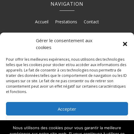
NAVIGATION
Accueil
Prestations
Contact
Gérer le consentement aux
RÉALISATION
cookies
Pour offrir les meilleures expériences, nous utilisons des technologies
telles que les cookies pour stocker et/ou accéder aux informations des
appareils. Le fait de consentir à ces technologies nous permettra de
traiter des données telles que le comportement de navigation ou les ID
uniques sur ce site. Le fait de ne pas consentir ou de retirer son
consentement peut avoir un effet négatif sur certaines caractéristiques
et fonctions.
Accepter
Refuser
Recherches fréquentes
Nous utilisons des cookies pour vous garantir la meilleure
expérience sur notre site web. Si vous continuez à utiliser ce