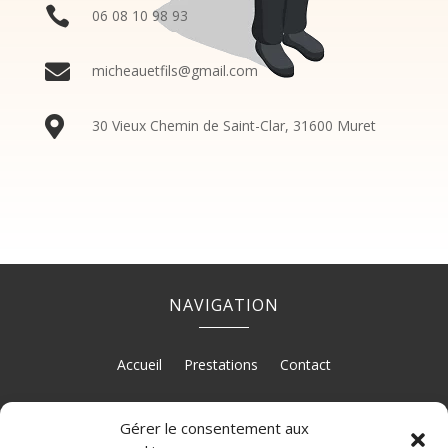

06
08
10
98
93

micheauetfils@gmail.com

30 Vieux Chemin de Saint-Clar, 31600 Muret
NAVIGATION
Accueil
Prestations
Contact
Gérer le consentement aux